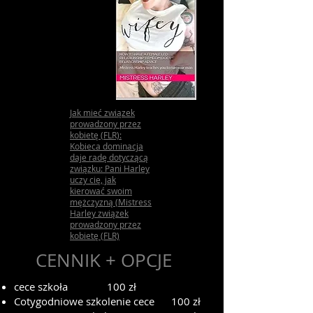
Jak mieć związek
prowadzony przez
kobietę (FLR):
Kobieca dominacja
daje radę dotyczącą
związku: Pani Harley
uczy cię, jak
kierować swoim
mężczyzną (Mistress
Harley związek
prowadzony przez
kobietę (FLR)
CENNIK + OPCJE
cece szkoła
100 zł
Cotygodniowe szkolenie cece
100 zł