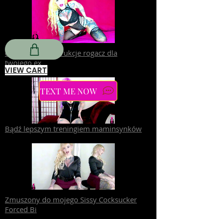
cece assfuck instrukcje rogacz dla
twojego ex
VIEW CART
TEXT ME NOW
Bądź lepszym treningiem maminsynków
Zmuszony do mojego Sissy Cocksucker
Forced Bi