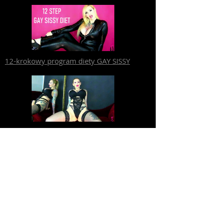
12-krokowy program diety GAY SISSY
Sissy Pussy Darmowe Dziewica
Jak być cece dziwką bimbo?