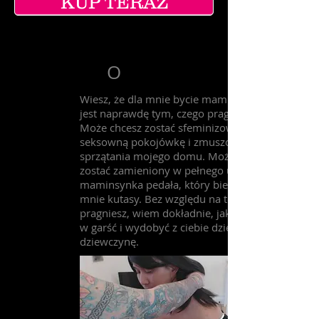
KUP TERAZ
O
Wiesz, że dla mnie bycie maminsynkiem
jest naprawdę tym, czego pragniesz.
Może chcesz zostać sfeminizowana w
seksowną pokojówkę i zmuszona do
sprzątania mojego domu. Może chcesz
zostać zamieniony w pełnego ukaranego
maminsynka pedała, który bierze dla
mnie kutasy. Bez względu na to, czego
pragniesz, wiem dokładnie, jak wziąć cię
w garść i wydobyć z ciebie dziewczęcą
dziewczynę.