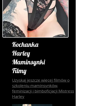
Kochanka
Harley
Maminsynki
Filmy
Uzyskaj jeszcze więcej filmów o
szkoleniu maminsynków,
feminizacji i bimboficjacji Mistress
Harley