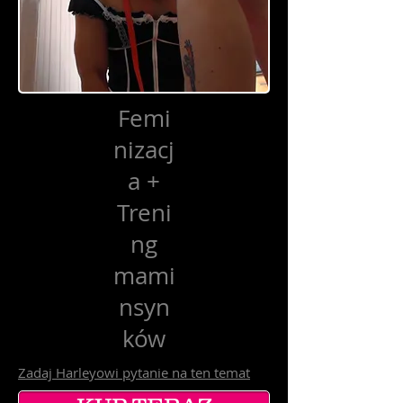
Femi
nizacj
a +
Treni
ng
mami
nsyn
ków
Zadaj Harleyowi pytanie na ten temat