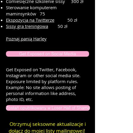
Comiesięczne szkolenie sissy
300 zł
Sterowanie komputerem
maminsynków
75
Ekspozycja na Twitterze
50 zł
Sissy gra treningowa
50 zł
Poznaj panią Harley
​​
Get Exposed on Social Media
Get Exposed on Twitter, Facebook,
Instagram or other social media site.
Exposure limited by platform rules.
Example: No site allows posting of
personal information like address,
photo ID, etc.
Zostań opublikowany w Loser Hall of Shame
Otrzymuj seksowne aktualizacje i
dołącz do mojej listy mailingowej!