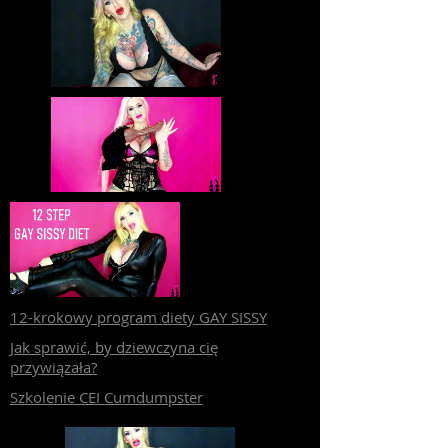
12-krokowy program diety GAY SISSY
Jak sprawić, by dziewczyna cię
przywiązała?
Szkolenie CEI Cumdumpster