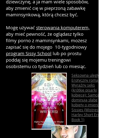
dziewczynę, a ja mam wiele sposobów,
aby zmienić cię w pieprzoną zabawkę
maminsynkową, którą chcesz być.
Mogę używać
sterowania komputerem,
aby mieć pewność, że oglądasz tylko
filmy porno z maminsynkami, możesz
zapisać się do mojego
10-tygodniowy
program Sissy School
lub po prostu
poddaj się mojemu treningowi
osobistemu co tydzień lub co miesiąc.
Seksowna uległość
Erotyczny romans
Wyraźny seks
(krótkie pisarki
kobiece): Samce alfa
dominują słabe
kobiety o imieniu
Sissies (Mistress
Harley Short Erotica
Book 1)