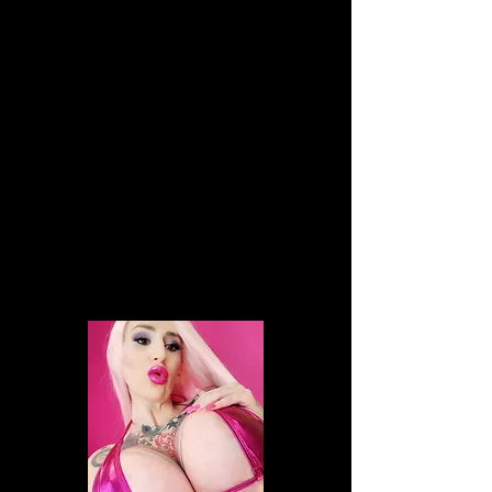
TEKS
TOW
E
KAME
RY
NA
ŻYW
O