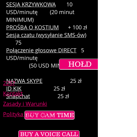
SESJA KRZYWKOWA
10
USD/minutę
(20 minut
MINIMUM)
PROŚBA O KOSTIUM
+ 100 zł
Sesja czatu (wysyłanie SMS-ów)
75
Połączenie głosowe DIRECT
5
USD/minutę
HOŁD
(50 USD MINIMUM)
NAZWA SKYPE
25 zł
2257
ID KIK
25 zł
Kontakt
Snapchat
25 zł
Zasady i Warunki
Polityka prywatności
BUY CAM TIME
BUY A VOICE CALL