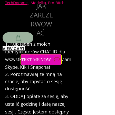
TechDomme
, Modelka, Pro-Bitch
JAK
ZAREZE
RWOW
AĆ
1. Kup jeden z moich
VIEW CART
identyfikatorów CHAT ID dla
wszystkich sesji na żywo. Mam
TEXT ME NOW
Skype, Kik i Snapchat
2. Porozmawiaj ze mną na
czacie, aby zapytać o sesję
dostępność
3. ODDAJ opłatę za sesję, aby
ustalić godzinę i datę naszej
sesji. Często jestem dostępny