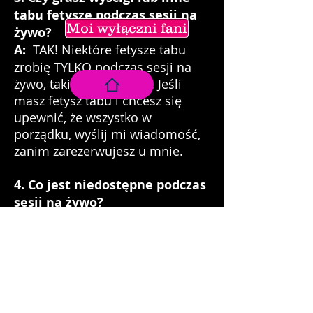
tabu fetysze podczas sesji na
Moi wyłączni fani
żywo?
A:
TAK! Niektóre fetysze tabu
zrobię TYLKO podczas sesji na
żywo, takich jak wyścigi. Jeśli
masz fetysz tabu i chcesz się
upewnić, że wszystko w
porządku, wyślij mi wiadomość,
zanim zarezerwujesz u mnie.
4. Co jest niedostępne podczas
sesji na żywo?
O: Nie robię nagości, nie
zachowuję się ulegle ani nie
wykonuję żadnych nielegalnych
działań.