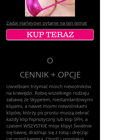
Zadaj Harleyowi pytanie na ten temat
KUP TERAZ
O
CENNIK + OPCJE
Uwielbiam trzymać moich niewolników
na krawędzi. Robię wszelkiego rodzaju
zabawę ze Skype'em, niestandardowymi
klipami, a nawet moimi niewolnikami
klipów, którzy po prostu muszą zebrać
każdy klip hipnotyczny lub klip SPH, a
czasem WSZYSTKIE moje klipy! Świetnie
się bawię, drażniąc się z tobą i dręcząc
cię przed kamerą. Chodź i posmakuj