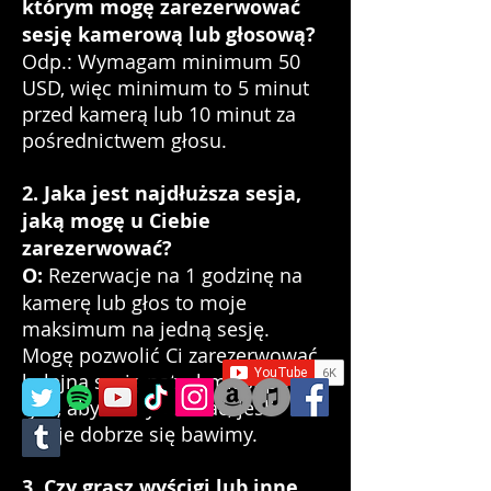
którym mogę zarezerwować
sesję kamerową lub głosową?
Odp.: Wymagam minimum 50
USD, więc minimum to 5 minut
przed kamerą lub 10 minut za
pośrednictwem głosu.
2. Jaka jest najdłuższa sesja,
jaką mogę u Ciebie
zarezerwować?
O:
Rezerwacje na 1 godzinę na
kamerę lub głos to moje
maksimum na jedną sesję.
Mogę pozwolić Ci zarezerwować
kolejną sesję natychmiast po
tym, aby kontynuować, jeśli
oboje dobrze się bawimy.
3. Czy grasz wyścigi lub inne