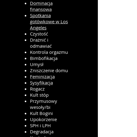
Dominacja
finansowa
Spotkania
gotówkowe w Los
Angeles
Czystość
Drażnić i
odmawiać
Kontrola orgazmu
Bimbofikacja
Umysł
Zniszczenie domu
Feminizacja
Sysyfikacja
Rogacz
Kult stóp
Przymusowy
wesoły/bi
Kult Bogini
Upokorzenie
SPH i LPH
Degradacja