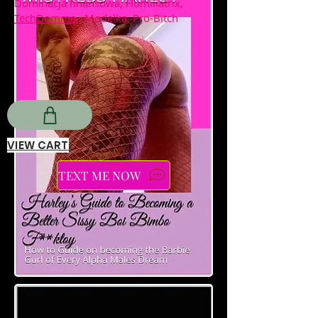
Dominacja finansowa, Humiliatrix,
TechDomme
, Modelka, Pro-Bitch
VIEW CART
TEXT ME NOW