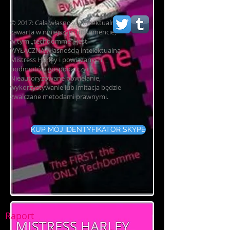
© 2017: Cała własność intelektualna
zawarta w niniejszym dokumencie,
w tym „techdomme”, jest
WYŁĄCZNĄ własnością intelektualną
Mistress Harley i powiązanych
podmiotów gospodarczych.
Nieautoryzowane powielanie,
wykorzystywanie lub imitacja będzie
zwalczane metodami prawnymi.
KUP MÓJ IDENTYFIKATOR SKYPE
Raport