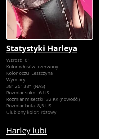
Statystyki Harleya
Wzrost:
6'
Kolor włosów
czerwony
Kolor oczu
Leszczyna
Wymiary:
38" 26" 38"
(NAS)
Rozmiar sukni
6 US
Rozmiar miseczki: 32 KK (nowość!)
Rozmiar buta
8,5 US
Ulubiony kolor: różowy
Harley lubi