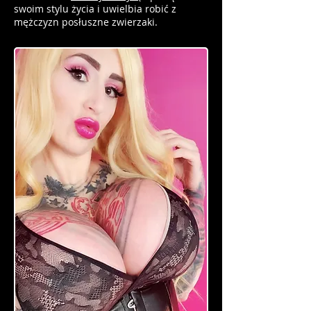
swoim stylu życia i uwielbia robić z
mężczyzn posłuszne zwierzaki.