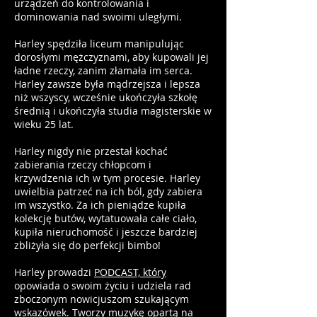
urządzeń do kontrolowania i
dominowania nad swoimi uległymi.
Harley spędziła liceum manipulując
dorosłymi mężczyznami, aby kupowali jej
ładne rzeczy, zanim złamała im serca.
Harley zawsze była mądrzejsza i lepsza
niż wszyscy, wcześnie ukończyła szkołę
średnią i ukończyła studia magisterskie w
wieku 25 lat.
Harley nigdy nie przestał kochać
zabierania rzeczy chłopcom i
krzywdzenia ich w tym procesie. Harley
uwielbia patrzeć na ich ból, gdy zabiera
im wszystko. Za ich pieniądze kupiła
kolekcję butów, wytatuowała całe ciało,
kupiła nieruchomość i jeszcze bardziej
zbliżyła się do perfekcji bimbo!
Harley prowadzi
PODCAST, który
opowiada o swoim życiu i udziela rad
zboczonym nowicjuszom szukającym
wskazówek.
Tworzy muzykę
opartą na