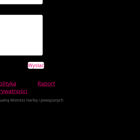
Wysłać
olityka
Raport
rywatności
ualną Mistress Harley i powiązanych