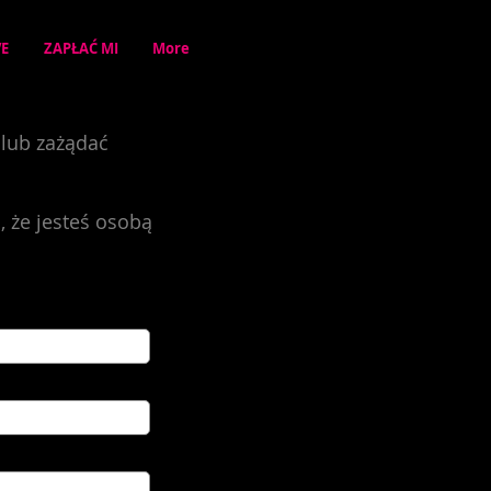
VE
ZAPŁAĆ MI
More
 lub zażądać
, że jesteś osobą