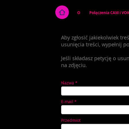
O
Połączenia CAM i VOI
Aby zgłosić jakiekolwiek tr
usunięcia treści, wypełnij p
Jeśli składasz petycję o us
na zdjęciu.
Nazwa
E-mail
Przedmiot