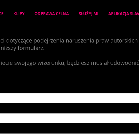
CE
KLIPY
ODPRAWA CELNA
SŁUŻYJ MI
APLIKACJA SLA
eści dotyczące podejrzenia naruszenia praw autorskich
oniższy formularz.
unięcie swojego wizerunku, będziesz musiał udowodnić