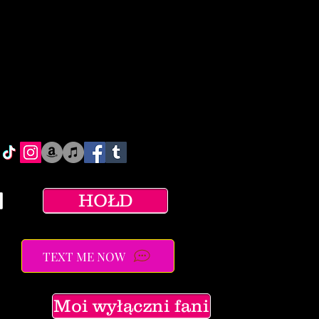
HOŁD
TEXT ME NOW
Moi wyłączni fani