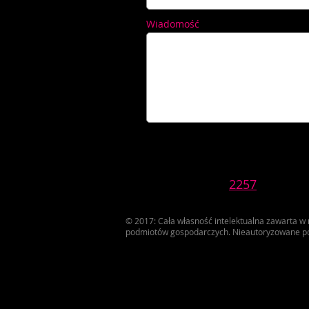
Wiadomość
2257
© 2017: Cała własność intelektualna zawarta w
podmiotów gospodarczych. Nieautoryzowane po