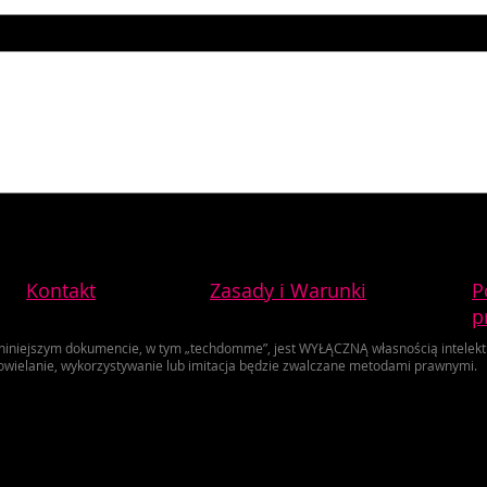
Kontakt
Zasady i Warunki
P
p
 niniejszym dokumencie, w tym „techdomme”, jest WYŁĄCZNĄ własnością intelekt
wielanie, wykorzystywanie lub imitacja będzie zwalczane metodami prawnymi.