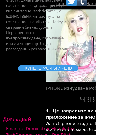
© 2017: Цялата интелектуална
Приложението Harley Phone
собственост, съдържаща се тук,
включително "techdomme", е
ЕДИНСТВЕНА интелектуална
собственост на Mistress Harley и
свързани бизнес субекти.
Неразрешеното
възпроизвеждане, използване
или имитация ще бъдат
разгледани чрез законни методи.
КУПЕТЕ МОЯ SKYPE ID
iPHONE Изнудване Роб
ЧЗВ
1. Ще направите ли някога своето
приложение за IPHONE?
Докладвай
A:
не! Iphone е гадно! Приложението
Finanical Dominatrix, Humiliatrix,
ми никога няма да бъде разрешено в
TechDomme
, модел, Pro-Bitch