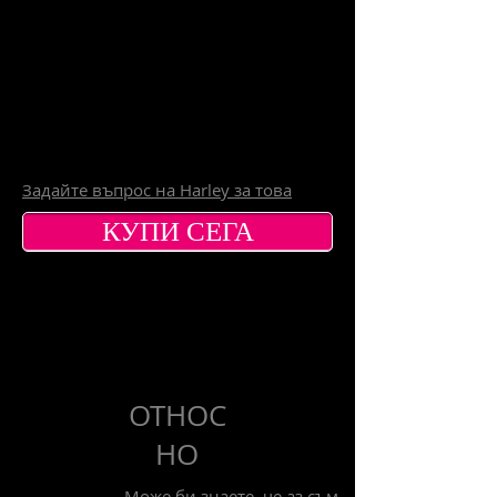
ФОН
НА
HARL
EY
Задайте въпрос на Harley за това
КУПИ СЕГА
ОТНОС
НО
Може би знаете, че аз съм