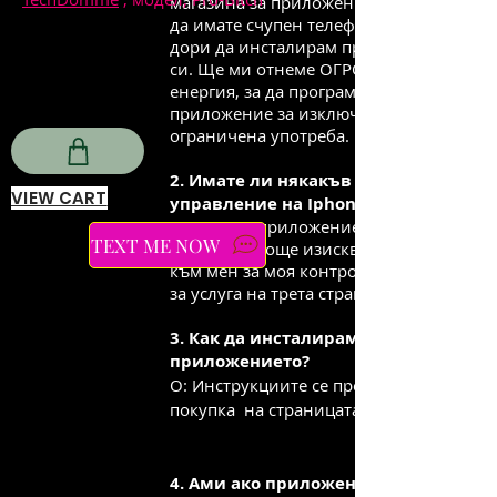
магазина за приложения и ще трябва
да имате счупен телефон, за да мога
дори да инсталирам приложението
си. Ще ми отнеме ОГРОМНО време и
енергия, за да програмирам
приложение за изключително
ограничена употреба.
2. Имате ли някакъв метод за
VIEW CART
управление на Iphone?
О: Да, има приложение на трета
TEXT ME NOW
страна. Все още изисква почит от $75
към мен за моя контрол и абонамент
за услуга на трета страна.
3. Как да инсталирам
приложението?
О: Инструкциите се предоставят след
покупка
на страницата за изтегляне.
4. Ами ако приложението ви не