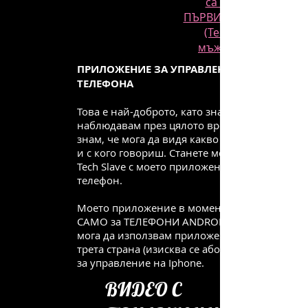
са еротични злоуп
ПЪРВИЯТ, ЕДИНСТВЕН
(Techdomme - Бъд
мъжкото господство,
ПРИЛОЖЕНИЕ ЗА УПРАВЛЕНИЕ НА
ТЕЛЕФОНА
Това е най-доброто, като знам, че те
наблюдавам през цялото време. като
знам, че мога да видя какво правиш
и с кого говориш. Станете мой 24/7
Tech Slave с моето приложение за
телефон.
Моето приложение в момента е
САМО за ТЕЛЕФОНИ ANDROID, но
мога да използвам приложение на
трета страна (изисква се абонамент)
за управление на Iphone.
ВИДЕО С