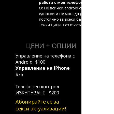
работи с моя телефон?
О: Не всички android системи са
еднакви и не мога да разработвам
постоянно за всеки бъг/проблем.
Тежки цици. Без възстановявания.
ЦЕНИ + ОПЦИИ
Управление на телефона с
Android
$100
Управление на iPhone
$75
Телефонен контрол
ИЗКУПУВАНЕ
$200
Абонирайте се за
секси актуализации!