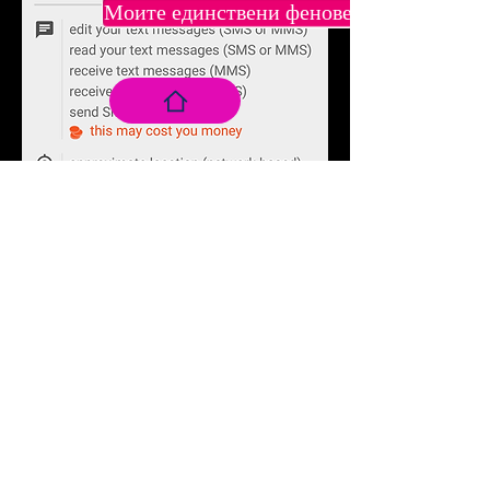
Моите единствени фенове