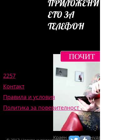
ПРИЛОЖЕНИ
ЕТО ЗА
ТЕЛЕФОН
САМО
ОГРАНИЧЕНО
ВРЕМЕ!
ПОЧИТ
2257
Контакт
Правила и условия
Политика за поверителност
Краен роб на изнудване: