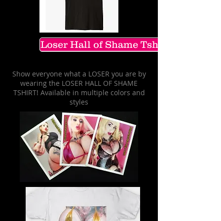
Loser Hall of Shame Tshirt
Show everyone what a LOSER you are by
wearing the LOSER HALL OF SHAME
TSHIRT! Available in multiple colors and
styles