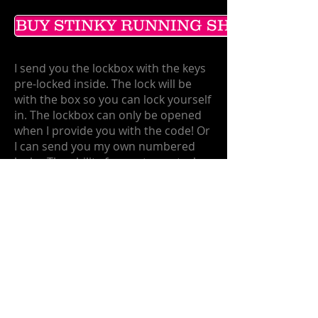
BUY STINKY RUNNING SHOES
I send you the lockbox with the keys
pre-locked inside. The lock will be
with the box so you can lock yourself
in. The lockbox can only be opened
when I provide you with the code! Or
I can send you my own numbered
locks. The ability for me to control
your cock from long distance is
endless. Learn more about
chastity
and keyholding here
.
Buy Numbered Chastity Locks
Ключодържател на
дълги разстояния