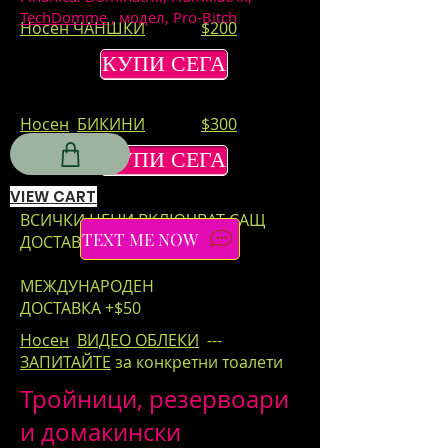
TechDomme
, модел, Pro-Bitch
Носен ЧАНШКИ
$200
КУПИ СЕГА
Носен
БИКИНИ
$300
КУПИ СЕГА
VIEW CART
ВСИЧКИ ЦЕНИ ВКЛЮЧВАТ САЩ
TEXT ME NOW
ДОСТАВКА
МЕЖДУНАРОДЕН
ДОСТАВКА +$50
Носен
ВИДЕО ОБЛЕКИ
---
ЗАПИТАЙТЕ
за конкретни тоалети
Тройници, резервоари
и домакински