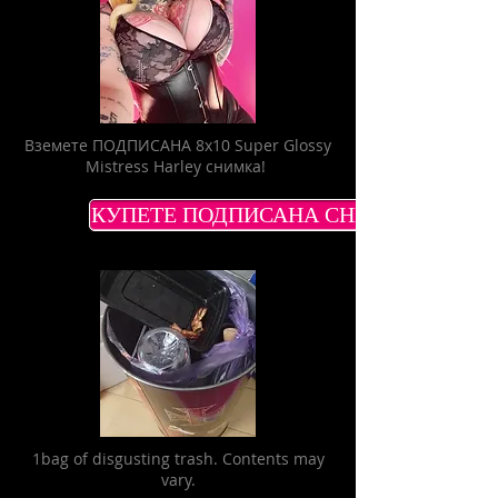
Вземете ПОДПИСАНА 8x10 Super Glossy
Mistress Harley снимка!
КУПЕТЕ ПОДПИСАНА СНИМКА 8Х10
1bag of disgusting trash. Contents may
vary.