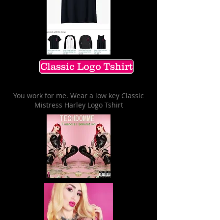
Classic Logo Tshirt
You work for me. Wear a low key Classic
Mistress Harley Logo Tshirt