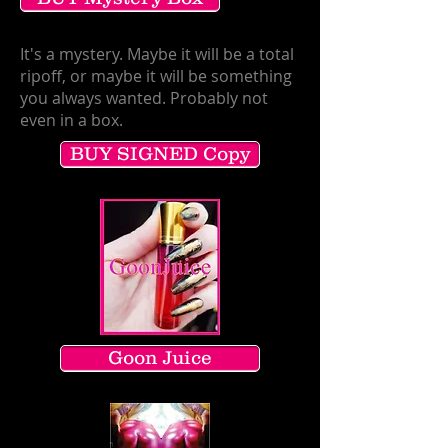
It's a mystery. Maybe it will be a total
ripoff, or maybe it will be something
you always wanted. Probably not
even in a box.
BUY SIGNED Copy
Goon Juice