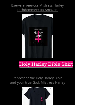
Вземете тениска Mistress Harley
Techdomme® на Amazon!
Holy Harley Bible Shirt
Represent the Holy Harley Bible
and your true God: Mistress Harley