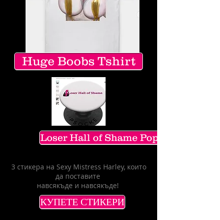
Huge Boobs Tshirt
Loser Hall of Shame PopSocket
3 стикера на Sexy Mistress Harley, които
да поставите
навсякъде и навсякъде!
КУПЕТЕ СТИКЕРИ