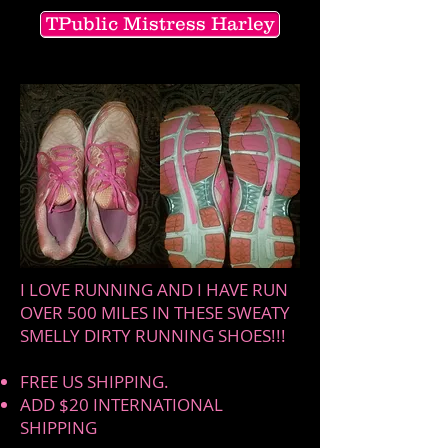
TPublic Mistress Harley
I LOVE RUNNING AND I HAVE RUN
OVER 500 MILES IN THESE SWEATY
SMELLY DIRTY RUNNING SHOES!!!
FREE US SHIPPING.
ADD $20 INTERNATIONAL
SHIPPING