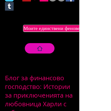
Моите единствени фенове
Блог за финансово
господство: Истории
за приключенията на
любовница Харли с