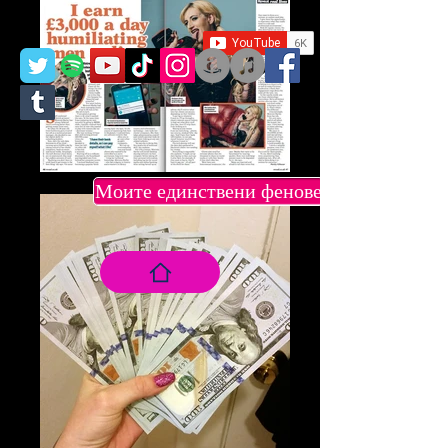
Моите единствени фенове