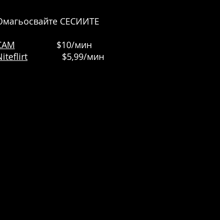
Омагьосвайте СЕСИИТЕ
CAM
$10/мин
iteflirt
$5,99/мин