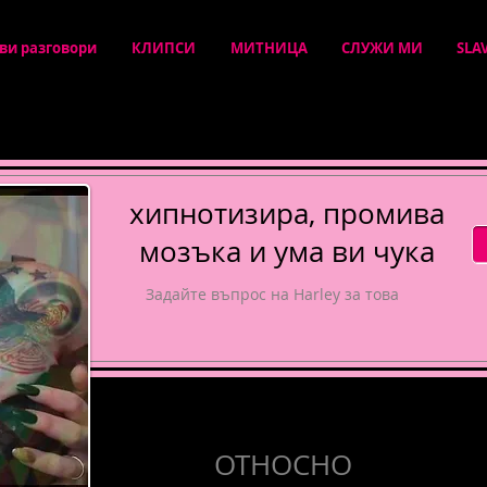
ви разговори
КЛИПСИ
МИТНИЦА
СЛУЖИ МИ
SLA
хипнотизира, промива
мозъка и ума ви чука
Задайте въпрос на Harley за това
ОТНОСНО