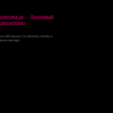
олитика за
Докладвай
оверително
т
 собственост на Mistress Harley и
конни методи.