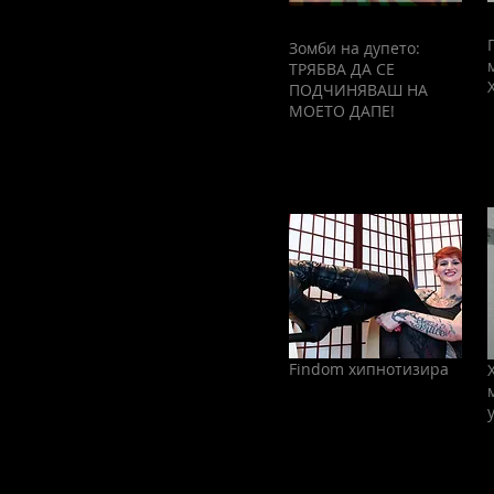
Зомби на дупето:
ТРЯБВА ДА СЕ
ПОДЧИНЯВАШ НА
МОЕТО ДАПЕ!
Findom хипнотизира