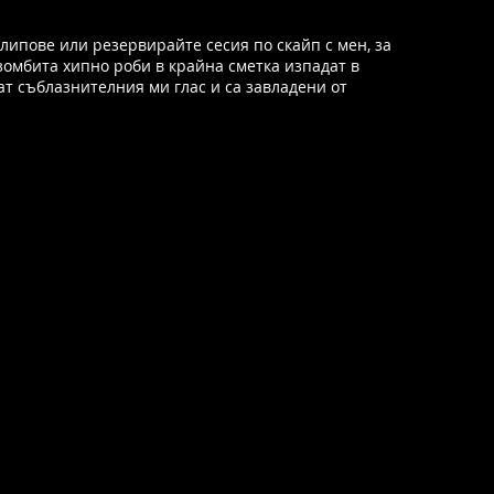
липове или резервирайте сесия по скайп с мен, за
зомбита хипно роби в крайна сметка изпадат в
шат съблазнителния ми глас и са завладени от