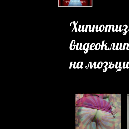
Хипнотиз
видеоклип
на мозъци
САМО ОГРАНИЧЕНО
ВРЕМЕ!