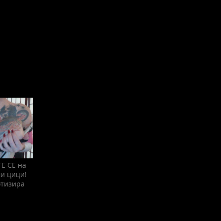
Е СЕ на
и цици!
отизира