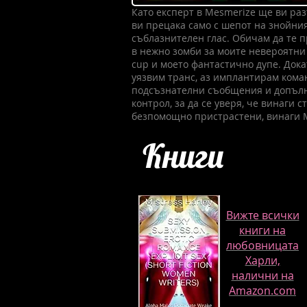
Като експерт в Mesmerize ще ви ра
ви прецака само с шепот на знойни
съблазнителен глас. Обичам да те
в нежно зомби за моите невероятни
cup и моето фантастично дупе. Дока
уязвим транс, аз имплантирам кома
подсъзнателни съобщения и допъл
контрол, за да се уверя, че винаги с
безпомощно пристрастени, винаги
Книги
Вижте всички
книги на
любовницата
Харли,
налични на
Amazon.com