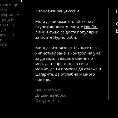
зтопя и ще
я ми
Хипнотизиращи сесии
 превръщам
 цици H
Мога да ви омая онлайн чрез
то сте в
Skype или лично. Моите
Niteflirt
нди,
N
линии
също са доста популярни
нителен
за моите Hypno роби.
те
 МОЙ.
Мога да използвам техниките за
хипнотизиране и контрол на ума,
за да засиля вашата мания по
мен, да те превърна в сиси
момче, да ти помогна да откажеш
цигарите, да отслабна и много
повече.
Чуй гласа ми...
Дишай дълбоко...
Отпуснете се...