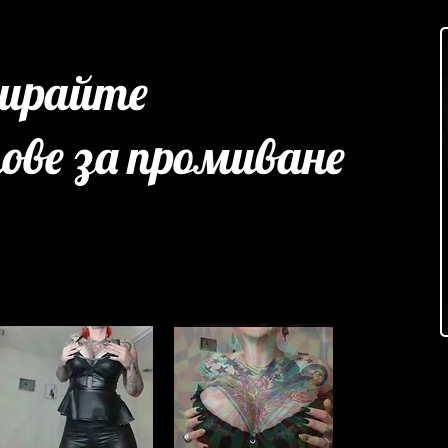
ирайте
ове за промиване