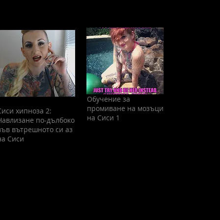
Обучение за
промиване на мозъци
Сиси хипноза 2:
на Сиси 1
Навлизане по-дълбоко
във вътрешното си аз
на Сиси