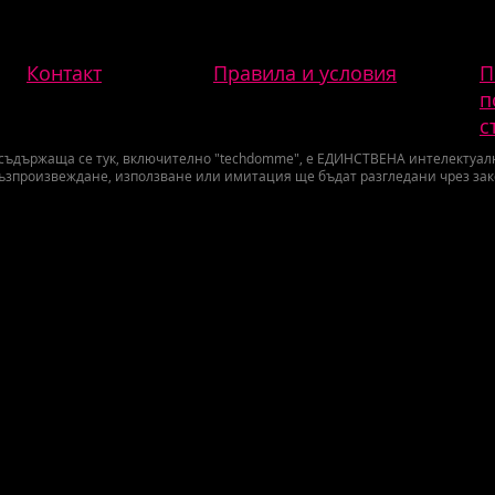
Контакт
Правила и условия
П
п
с
 съдържаща се тук, включително "techdomme", е ЕДИНСТВЕНА интелектуална
ъзпроизвеждане, използване или имитация ще бъдат разгледани чрез за