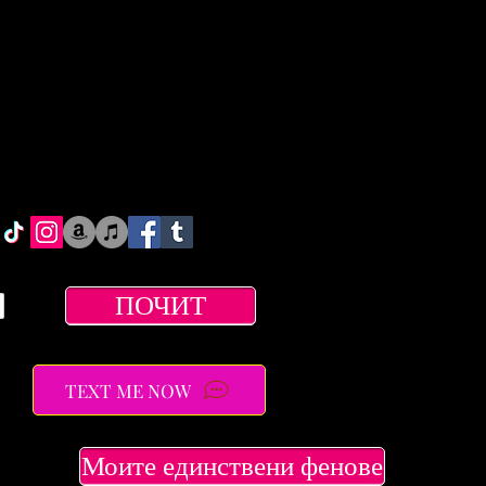
ПОЧИТ
TEXT ME NOW
Моите единствени фенове