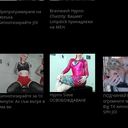
Brainwash Hypno
Препрограмиране на
Chastity: Вашият
мозъка
Limpdick принадлежи
Хипнотизирайте JOI
на МЕН.
Hypno Slave
ПОДЧИНЯЙТ
Хипнотизирайте за 10
ОСВОБОЖДАВАНЕ
огромните м
минути: Аз съм вътре в
Big Tit хипн
ума ви
SPH JOI