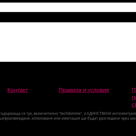
Контакт
Правила и условия
П
п
с
 съдържаща се тук, включително "techdomme", е ЕДИНСТВЕНА интелектуална
ъзпроизвеждане, използване или имитация ще бъдат разгледани чрез за