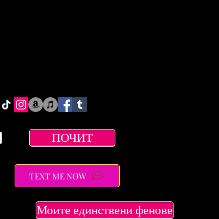
ПОЧИТ
TEXT ME NOW
Моите единствени фенове