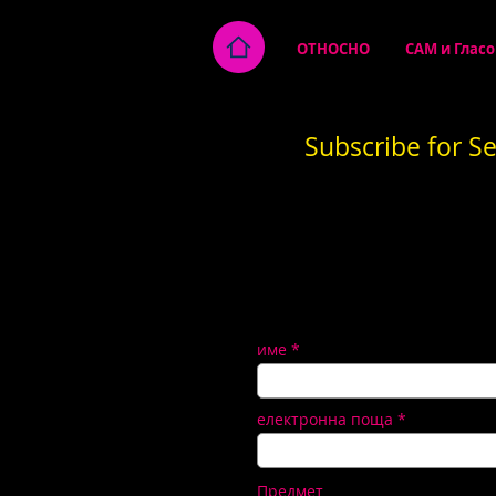
ОТНОСНО
CAM и Гласо
Subscribe for S
име
електронна поща
Предмет