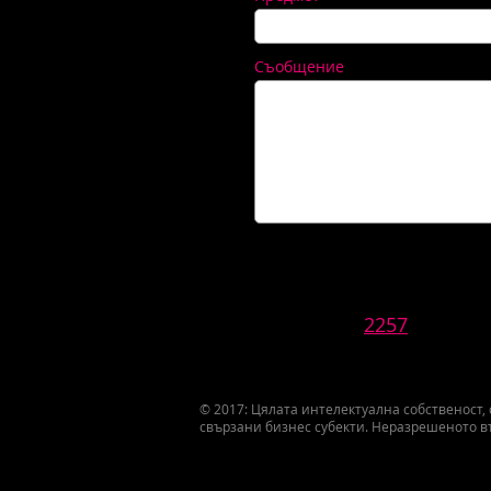
Съобщение
2257
© 2017: Цялата интелектуална собственост,
свързани бизнес субекти. Неразрешеното в