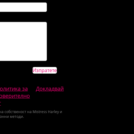
Изпратете
олитика за
Докладвай
оверително
т
 собственост на Mistress Harley и
конни методи.