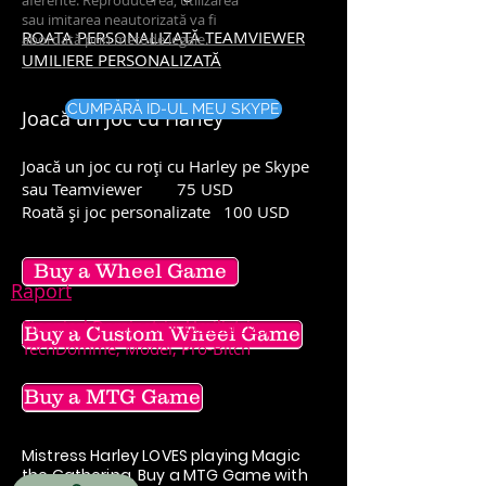
aferente. Reproducerea, utilizarea
sau imitarea neautorizată va fi
ROATA PERSONALIZATĂ TEAMVIEWER
abordată prin metode legale.
UMILIERE PERSONALIZATĂ
CUMPĂRĂ ID-UL MEU SKYPE
Joacă un joc cu Harley
Joacă un joc cu roți cu Harley pe Skype
sau Teamviewer
75 USD
Roată și joc personalizate
100 USD
Buy a Wheel Game
Raport
Finanical Dominatrix,
Umiliatrix
,
Buy a Custom Wheel Game
TechDomme, Model, Pro-Bitch
Buy a MTG Game
Mistress Harley LOVES playing Magic
the Gathering. Buy a MTG Game with