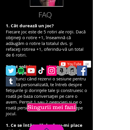
FAQ
1. Cât durează un joc?
Fiecare joc este de 5 rotiri ale roții. Dacă
obțineți o rotire +1, înseamnă că
adăugăm o rotire la totalul dvs. și
refaceți rotirea +1, oferindu-vă un total
de 6 rotiri.
2. Pot solicita anumite articole
pentru jocul personalizat cu roți?
Da, atunci când rezervi o sesiune pentru
o roată personalizată, te întreb despre
fetișurile și dorințele tale și construiesc o
roată pe baza conversației pe care o
avem. Permit 1 sau 2 negocieri și pe o
Singurii mei fani
roată personalizată înainte de a începe
jocul.
1. Ce se întâmplă dacă nu-mi place