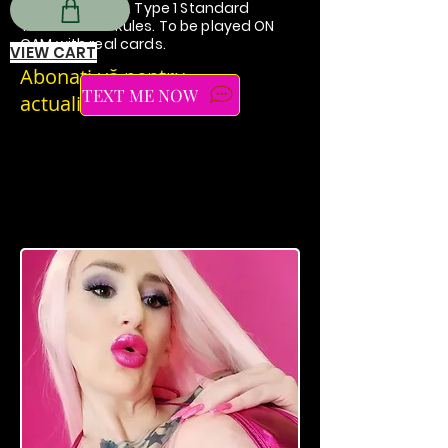
Mistress Harley. Type 1 Standard
Tournament Rules. To be played ON
CAM with real cards.
VIEW CART
Abonați-vă pentru
TEXT ME NOW
actualizări sexy!