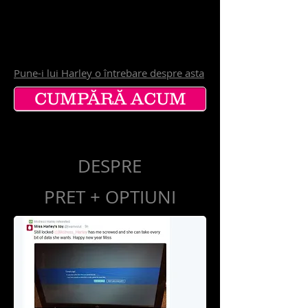
CIUN
E
Pune-i lui Harley o întrebare despre asta
CUMPĂRĂ ACUM
DESPRE
PRET + OPTIUNI