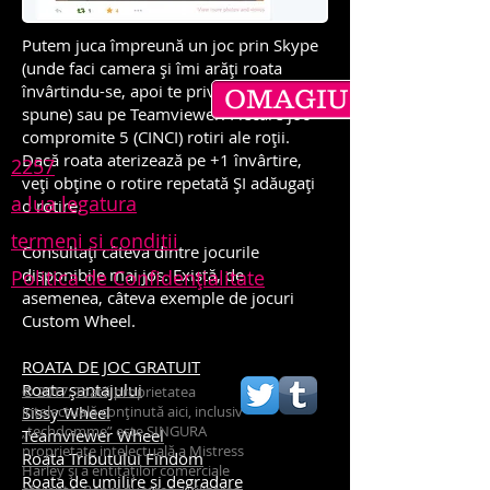
Putem juca împreună un joc prin Skype
(unde faci camera și îmi arăți roata
învârtindu-se, apoi te privesc cum faci ce
OMAGIU
spune) sau pe Teamviewer. Fiecare joc
compromite 5 (CINCI) rotiri ale roții.
Dacă roata aterizează pe +1 învârtire,
2257
veți obține o rotire repetată ȘI adăugați
a lua legatura
o rotire.
termeni si conditii
Consultați câteva dintre jocurile
disponibile mai jos. Există, de
Politica de Confidențialitate
asemenea, câteva exemple de jocuri
Custom Wheel.
ROATA DE JOC GRATUIT
Roata șantajului
© 2017: Toată proprietatea
Sissy Wheel
intelectuală conținută aici, inclusiv
„techdomme” este SINGURA
Teamviewer Wheel
proprietate intelectuală a Mistress
Roata Tributului Findom
Harley și a entităților comerciale
Roata de umilire și degradare