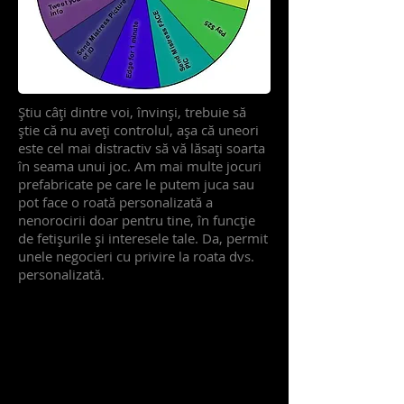
Știu câți dintre voi, învinși, trebuie să
știe că nu aveți controlul, așa că uneori
este cel mai distractiv să vă lăsați soarta
în seama unui joc. Am mai multe jocuri
prefabricate pe care le putem juca sau
pot face o roată personalizată a
nenorocirii doar pentru tine, în funcție
de fetișurile și interesele tale. Da, permit
unele negocieri cu privire la roata dvs.
personalizată.
JOCU
RI ȘI
NEN
OOR