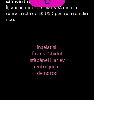
să învârt roata?
Îți voi permite să CUMPĂRĂ dintr-o
rotire la rata de 50 USD pentru a roti din
nou.
NUMAI TIMP
LIMITAT!
înșelat și
Învins Ghidul
stăpânei Harley
pentru jocuri
de noroc