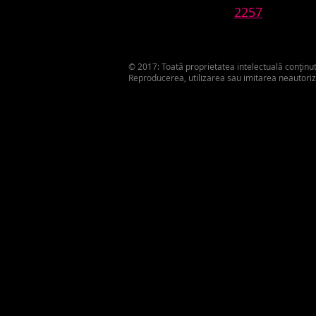
2257
© 2017: Toată proprietatea intelectuală conținut
Reproducerea, utilizarea sau imitarea neautoriz