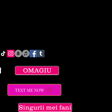
OMAGIU
TEXT ME NOW
Singurii mei fani