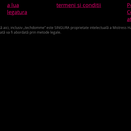
a lua
termeni si conditii
P
legatura
C
a
ă aici, inclusiv „techdomme” este SINGURA proprietate intelectuală a Mistress Har
ată va fi abordată prin metode legale.