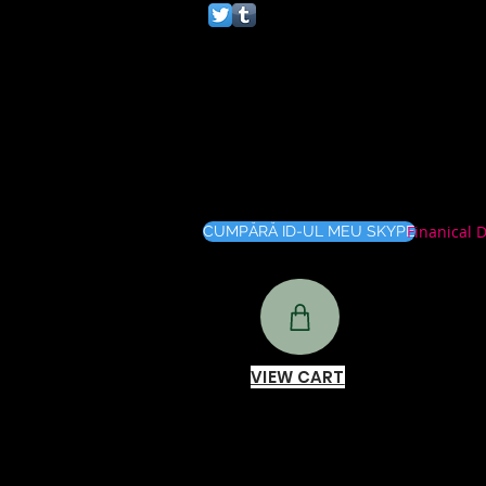
Finanical 
CUMPĂRĂ ID-UL MEU SKYPE
VIEW CART