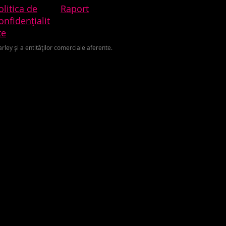
olitica de
Raport
onfidențialit
te
ley și a entităților comerciale aferente.