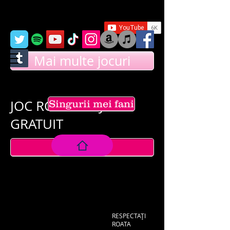
Mai multe jocuri
JOC ROATE DE JOAC
Singurii mei fani
GRATUIT
OMAGIU
RESPECTAȚI
ROATA