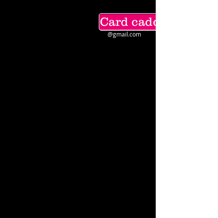
Card cadou Amazo
techdomme
@gmail.com