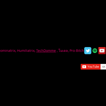
Dominatrix, Humiliatrix,
TechDomme
, โมเดล, Pro-Bitch