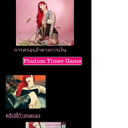
การครอบงำทางการเงิน
Findom Timer Game
คลิปที่กำหนดเอง