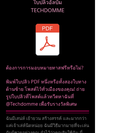
ใบปลิวอัลบั้ม
TECHDOMME
ต้องการการมอบหมายทาสฟรีหรือไม่?
พิมพ์ใบปลิว PDF หนึ่งหรือทั้งสองใบทาง
ด้านซ้าย โพสต์ไว้ทั่วเมืองของคุณ! ถ่าย
รูปใบปลิวที่โพสต์แล้วทวีตหาฉันที่
@Techdomme เพื่อรับรางวัลพิเศษ
ฉันมีเสน่ห์ เย้ายวน สร้างสรรค์ และมากกว่า
แค่เจ้าเล่ห์นิดหน่อย ฉันมีวิธีมากมายที่จะเล่น
กับผู้ชายอย่างคุณ จำไว้ว่าคุณรับใช้ฉัน นี่