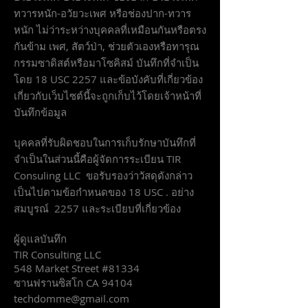
ทวารหนัก-อวัยวะเพศ หรือช่องปาก-ทวาร
หนัก ไม่ว่าระหว่างบุคคลที่เหมือนกันหรือตรง
กันข้าม เพศ, สัตว์ป่า, ช่วยตัวเองหรือทารุณ
กรรมซาดิสต์หรือมาโซคิสม์ บันทึกที่จำเป็น
โดย 18 USC 2257 และข้อบังคับที่เกี่ยวข้อง
เกี่ยวกับเว็บไซต์นี้จะถูกเก็บไว้โดยเจ้าหน้าที่
บันทึกข้อมูล
บุคคลที่รับผิดชอบในการเก็บรักษาบันทึกที่
จำเป็นในส่วนนี้คือผู้จัดการระเบียน TIR
Consuling LLC ขอรับรองว่าวัสดุดังกล่าว
เป็นไปตามข้อกำหนดของ 18 USC . อย่าง
สมบูรณ์ 2257 และระเบียบที่เกี่ยวข้อง
ผู้ดูแลบันทึก
TIR Consulting LLC
548 Market Street #81334
ซานฟรานซิสโก CA 94104
techdomme@gmail.com