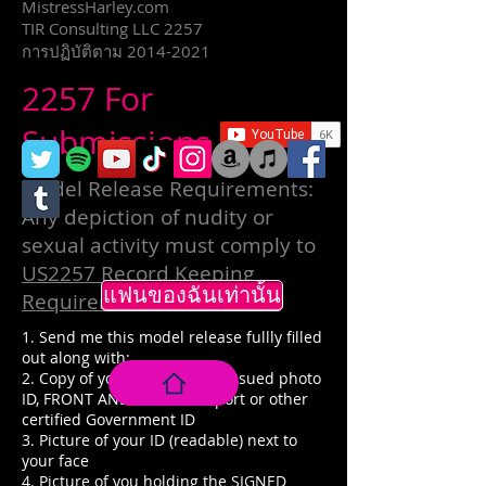
MistressHarley.com
TIR Consulting LLC 2257
การปฏิบัติตาม
2014-2021
2257 For
Submissions
Model Release Requirements:
Any depiction of nudity or
sexual activity must comply to
US2257 Record Keeping
แฟนของฉันเท่านั้น
Requirements
.
1. Send me this model release fullly filled
out along with:
2. Copy of your government issued photo
ID, FRONT AND BACK. Passport or other
certified Government ID
3. Picture of your ID (readable) next to
your face
4. Picture of you holding the SIGNED