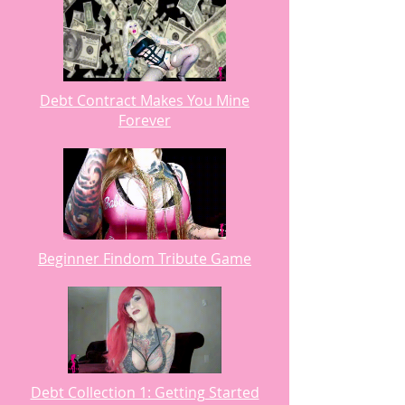
Debt Contract Makes You Mine
Forever
Beginner Findom Tribute Game
Debt Collection 1: Getting Started