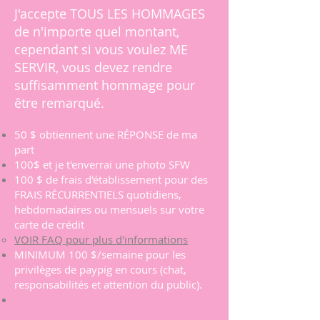
J'accepte TOUS LES HOMMAGES
de n'importe quel montant,
cependant si vous voulez ME
SERVIR, vous devez rendre
suffisamment hommage pour
être remarqué.
50 $ obtiennent une RÉPONSE de ma
part
100$ et je t'enverrai une photo SFW
100 $ de frais d'établissement pour des
FRAIS RÉCURRENTIELS quotidiens,
hebdomadaires ou mensuels sur votre
carte de crédit
VOIR FAQ pour plus d'informations
MINIMUM 100 $/semaine pour les
privilèges de paypig en cours (chat,
responsabilités et attention du public).