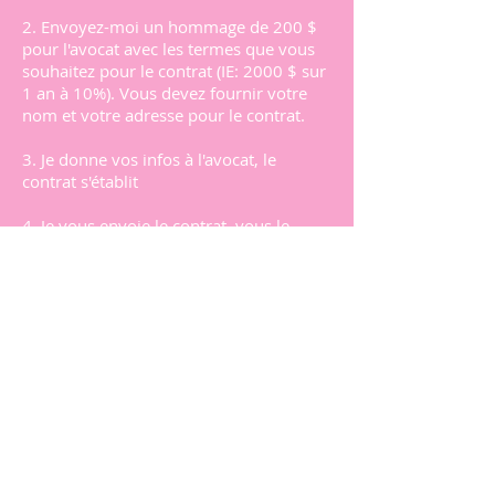
2. Envoyez-moi un hommage de 200 $
pour l'avocat avec les termes que vous
souhaitez pour le contrat (IE: 2000 $ sur
1 an à 10%). Vous devez fournir votre
nom et votre adresse pour le contrat.
3. Je donne vos infos à l'avocat, le
contrat s'établit
4. Je vous envoie le contrat, vous le
signez et le notariez, et me le renvoyez
(une copie/scanner est très bien)
3. Pourquoi n'acceptez-vous pas
paypal, virements bancaires, cartes-
cadeaux amazon ou autres modes de
paiement que je souhaite utiliser ?
R : La plupart des fournisseurs de
services de paiement comme PayPal ne
soutiennent pas l'industrie pour adultes
ou quiconque gagne de l'argent en