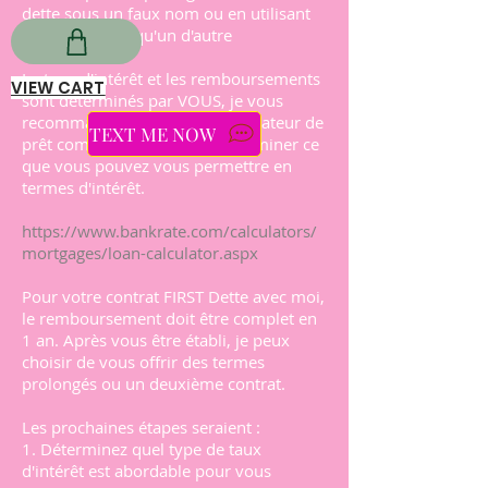
dette sous un faux nom ou en utilisant
le nom de quelqu'un d'autre
Le taux d'intérêt et les remboursements
VIEW CART
sont déterminés par VOUS, je vous
recommande d'utiliser un calculateur de
TEXT ME NOW
prêt comme celui-ci pour déterminer ce
que vous pouvez vous permettre en
termes d'intérêt.
https://www.bankrate.com/calculators/
mortgages/loan-calculator.aspx
Pour votre contrat FIRST Dette avec moi,
le remboursement doit être complet en
1 an. Après vous être établi, je peux
choisir de vous offrir des termes
prolongés ou un deuxième contrat.
Les prochaines étapes seraient :
1. Déterminez quel type de taux
d'intérêt est abordable pour vous