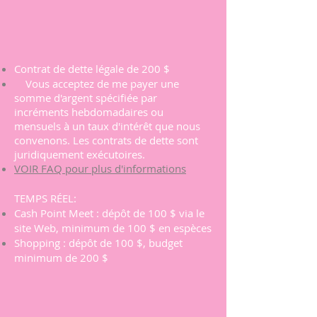
Contrat de dette légale de 200 $
​
Vous acceptez de me payer une
somme d'argent spécifiée par
incréments hebdomadaires ou
mensuels à un taux d'intérêt que nous
convenons. Les contrats de dette sont
juridiquement exécutoires.
VOIR FAQ pour plus d'informations
TEMPS RÉEL:
Cash Point Meet : dépôt de 100 $ via le
site Web, minimum de 100 $ en espèces
Shopping : dépôt de 100 $, budget
minimum de 200 $