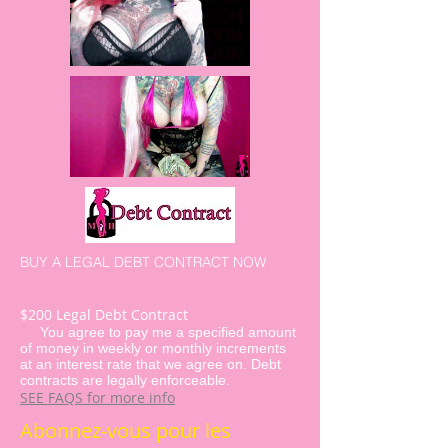
BUY A LEGAL DEBT CONTRACT NOW
$200 Legal Debt Contract
​ You agree to pay me a specified amount
of money in weekly or monthly increments
at an interest rate that we agree on. Debt
contracts are legally enforceable.
SEE FAQS for more info
Abonnez-vous pour les