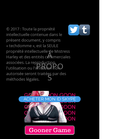
ET DE
MALF
ORTU
© 2017 : Toute la propriété
intellectuelle contenue dans le
NE
présent document, y compris
« techdomme », est la SEULE
propriété intellectuelle de Mistress
À
Harley et des entités commerciales
associées. La reproduction,
PROPO
l'utilisation ou l'imitation non
autorisée seront traitées par des
S
méthodes légales.
ACHETER MON ID SKYPE
Gooner Game