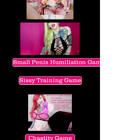
Small Penis Humiliation Game
Sissy Training Game
Chastity Game