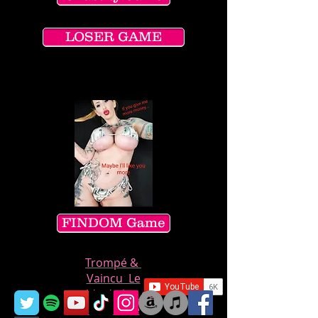
LOSER GAME
TEMPS LIMITÉ
SEULEMENT!
FINDOM Game
Trompé &
Vaincu Le
guide du jeu de
Maîtresse