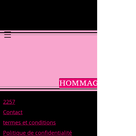
HOMMAGE
JEUX
2257
DE
Contact
CHA
termes et conditions
NCE
Politique de confidentialité