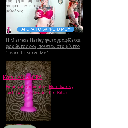
χρήση ή απομίμηση θα
αντιμετωπιστεί με νόμιμες
μεθόδους.
ΑΓΟΡΑ ΤΟ SKYPE ID ΜΟΥ
Η Mistress Harley φωτογραφίζεται
φορώντας ροζ σουτιέν στο βίντεο
"Learn to Serve Me"
Κανω ΑΝΑΦΟΡΑ
Finanical Dominatrix,
Humiliatrix
,
TechDomme , Model, Pro-Bitch