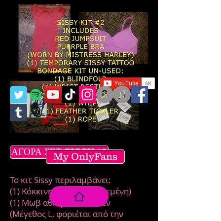
ΑΓΟΡΑ ΣΕΤ SISSY #2
My OnlyFans
Το κιτ Sissy περιλαμβάνει:
(1) Κόκκινη φόρμα (αφορεμένη)
(1) Μωβ αθλητικό σουτιέν
(Μέγεθος L, φοριέται από την