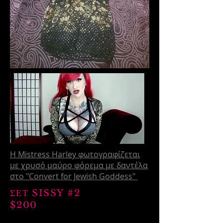
Η Mistress Harley φωτογραφίζεται
με χρυσό μαύρο φόρεμα με δαντέλα
στο "Convert for Jewish Goddess"
ΣΕΤ SISSY #2
$200