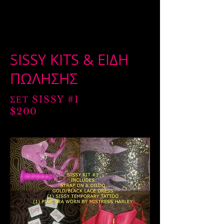
SISSY KITS & ΕΙΔΗ
ΠΩΛΗΣΗΣ
ΣΕΤ SISSY #1
$200