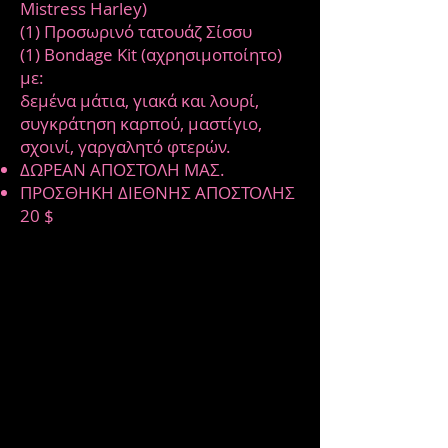
Mistress Harley)
(1) Προσωρινό τατουάζ Σίσσυ
(1) Bondage Kit (αχρησιμοποίητο)
με:
δεμένα μάτια, γιακά και λουρί,
συγκράτηση καρπού, μαστίγιο,
σχοινί, γαργαλητό φτερών.
ΔΩΡΕΑΝ ΑΠΟΣΤΟΛΗ ΜΑΣ.
ΠΡΟΣΘΗΚΗ ΔΙΕΘΝΗΣ ΑΠΟΣΤΟΛΗΣ
20 $