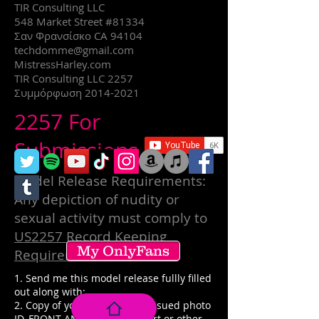
TIR Consulting LLC
548 Market Street #81334
Σαν Φρανσίσκο CA 94104
techdomme@gmail.com
MistressHarley.com
TIR Consulting LLC 2257
Συμμόρφωση
2014-2021
2257 For
Submissions
Model Release Requirements:
Any depiction of nudity or
sexual activity must comply to
US2257 Record Keeping
My OnlyFans
Requirements
.
1. Send me this model release fullly filled
out along with:
2. Copy of your government issued photo
ID, FRONT AND BACK. Passport or other