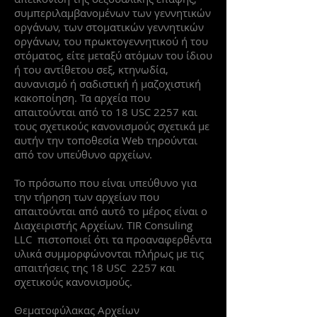
συμπεριλαμβανομένων των γεννητικών
οργάνων, των στοματικών γεννητικών
οργάνων, του πρωκτογεννητικού ή του
στόματος, είτε μεταξύ ατόμων του ίδιου
ή του αντίθετου σεξ, κτηνωδία,
αυνανισμό ή σαδιστική ή μαζοχιστική
κακοποίηση. Τα αρχεία που
απαιτούνται από το 18 USC 2257 και
τους σχετικούς κανονισμούς σχετικά με
αυτήν την τοποθεσία Web τηρούνται
από τον υπεύθυνο αρχείων.
Το πρόσωπο που είναι υπεύθυνο για
την τήρηση των αρχείων που
απαιτούνται από αυτό το μέρος είναι ο
Διαχειριστής Αρχείων. TIR Consuling
LLC πιστοποιεί ότι τα προαναφερθέντα
υλικά συμμορφώνονται πλήρως με τις
απαιτήσεις της 18 USC 2257 και
σχετικούς κανονισμούς.
Θεματοφύλακας Αρχείων