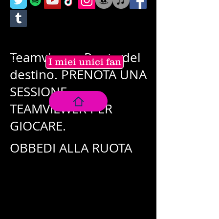
Teamviewer Ruota del
I miei unici fan
destino. PRENOTA UNA
SESSIONE
TEAMVIEWER PER
GIOCARE.
OBBEDI ALLA RUOTA