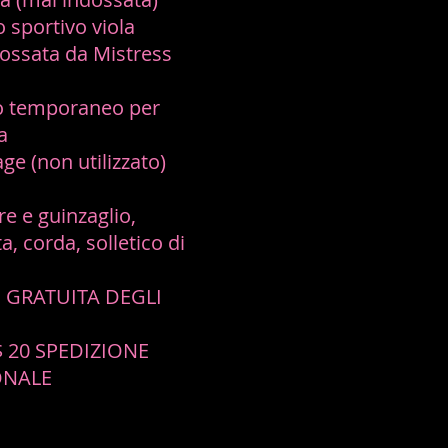
o sportivo viola
ndossata da Mistress
io temporaneo per
a
age (non utilizzato)
re e guinzaglio,
ta, corda, solletico di
 GRATUITA DEGLI
 20 SPEDIZIONE
ONALE