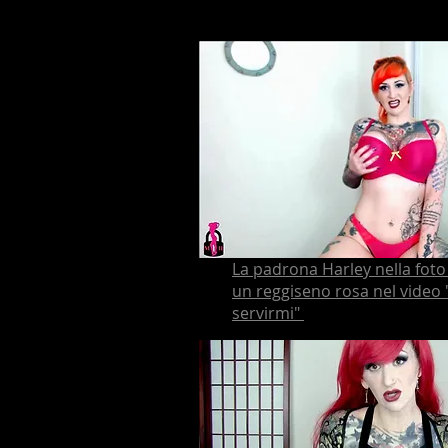
La padrona Harley nella fot
un reggiseno rosa nel video
servirmi"