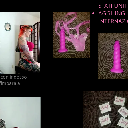
STATI UNITI
AGGIUNGI 
INTERNAZ
o con indosso
 "Impara a