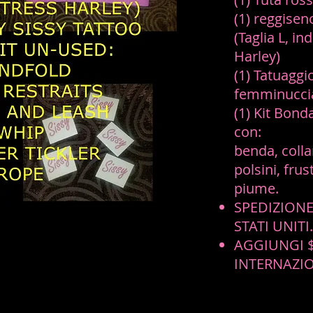
(1) reggisen
(Taglia L, i
Harley)
(1) Tatuagg
femminucci
(1) Kit Bond
con:
benda, colla
polsini, frus
piume.
SPEDIZIONE
STATI UNITI.
AGGIUNGI $
INTERNAZI