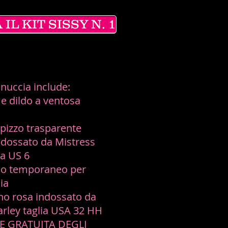
IL KIT SISSY N. 1
inuccia include:
 e dildo a ventosa
n pizzo trasparente
ndossato da Mistress
ia US 6
gio temporaneo per
ia
no rosa indossato da
arley taglia USA 32 HH
E GRATUITA DEGLI