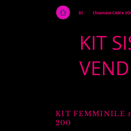
DI
Chiamate CAM e VO
KIT S
VEND
KIT FEMMINI
200