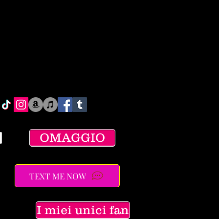
OMAGGIO
TEXT ME NOW
I miei unici fan