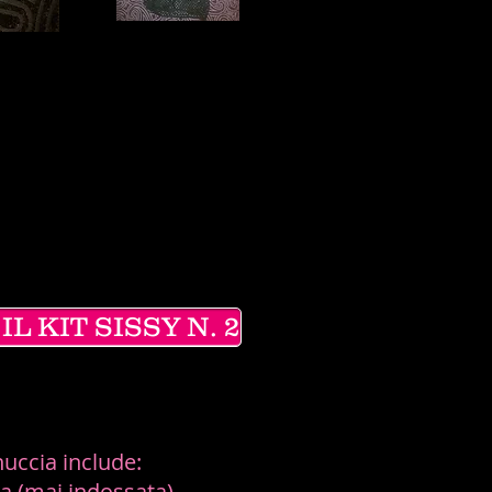
L KIT SISSY N. 2
nuccia include:
sa (mai indossata)