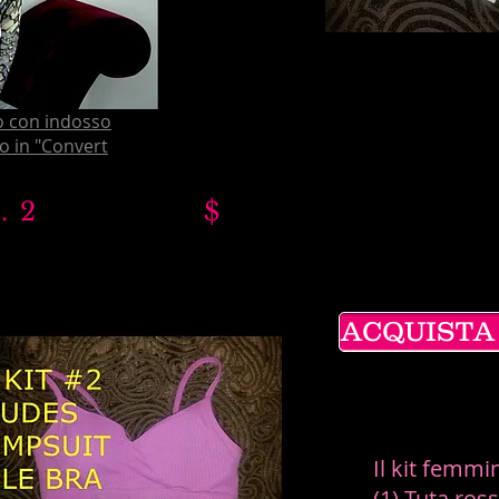
o con indosso
o in "Convert
LE n. 2 $
ACQUISTA I
Il kit femmi
(1) Tuta ros