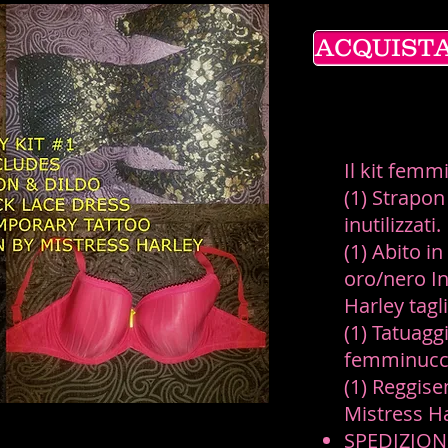
ACQUISTA 
Il kit femm
(1) Strapon
inutilizzati.
(1) Abito i
oro/nero I
Harley tagl
(1) Tatuag
femminucc
(1) Reggise
Mistress H
SPEDIZION