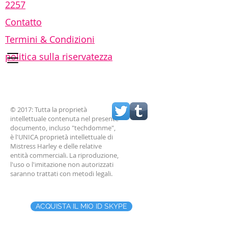
2257
Contatto
Termini & Condizioni
politica sulla riservatezza
Ottieni un
omaggio
© 2017: Tutta la proprietà
intellettuale contenuta nel presente
documento, incluso "techdomme",
Abbonament
è l'UNICA proprietà intellettuale di
Mistress Harley e delle relative
entità commerciali. La riproduzione,
o 7 giorni
l'uso o l'imitazione non autorizzati
saranno trattati con metodi legali.
ACQUISTA IL MIO ID SKYPE