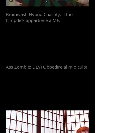
Brainwash Hypno Chastity: il tuo
Limpdick appartiene a ME.
Ass Zombie: DEVI Obbedire al mio culo!