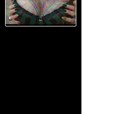
MES
MERI
ZZA,
LAVA
GGIO
DEL
CERV
ELLO
E
MEN