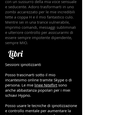
con un sussurro della mia voce sensuale
e seducente. Adoro trasformarti in uno
zombi accarezzato per le mie incredibili
tette a coppa H e il mio fantastico culo.
Mentre sei in una trance vulnerabile,
imprimo comandi, messaggi subliminali
e ulteriore controllo per assicurarmi di
essere sempre impotente dipendente,
sempre MIO.
Libri
Sessioni ipnotizzanti
Posso trascinarti sotto il mio
incantesimo online tramite Skype o di
persona. Le mie
linee Niteflirt
sono
anche abbastanza popolari per i miei
schiavi Hypno.
Posso usare le tecniche di ipnotizzazione
e controllo mentale per aumentare la