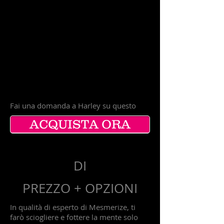
TE
CHE
TI
SCOP
ANO
Fai una domanda a Harley su questo
ACQUISTA ORA
DI
PREZZO + OPZIONI
In qualità di esperto di Mesmerize, ti
farò sciogliere e fottere la mente solo