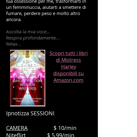
tua ossessione per me, trasformarti in
un femminuccia, aiutarti a smettere di
fumare, perdere peso e molto altro
ancora.
Ascolta la mia voce...
Respira profondamente...
Relax...
Scopri tutti i libri
di Mistress
Harley
disponibili su
Amazon.com
Ipnotizza SESSIONI
CAMERA
$ 10/min
Niteflirt
$ 5,99/min