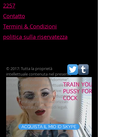
2257
Contatto
Termini & Condizioni
politica sulla riservatezza
© 2017: Tutta la proprietà
intellettuale contenuta nel presente
documento, incluso "techdomme",
è l'UNICA proprietà intellettuale di
Mistress Harley e delle relative
entità commerciali. La riproduzione,
l'uso o l'imitazione non autorizzati
saranno trattati con metodi legali.
ACQUISTA IL MIO ID SKYPE