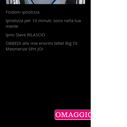
Findom ipnotizza
Ipnotizza per 10 minuti: sono nella tua
mente
Ipno Slave RILASCIO
OBBEDI alle mie enormi tette! Big Tit
Mesmerize SPH JOI
OMAGGIO