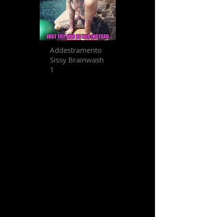
Addestramento
Sissy Brainwash
1