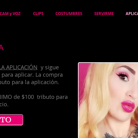
CAM y VOZ
CLIPS
COSTUMBRES
SERVIRME
APLIC
A
LA APLICACIÓN
y sigue
o para aplicar. La compra
uto para la aplicación.
NIMO de $100 tributo para
cio.
UTO