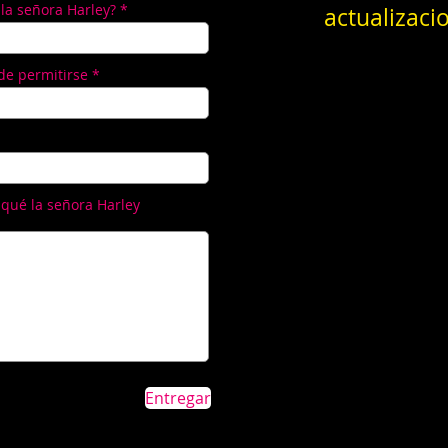
la señora Harley?
actualizaci
e permitirse
 qué la señora Harley
Entregar