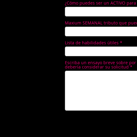
¿Cómo puedes ser un ACTIVO para 
Maxium SEMANAL tributo que pued
Lista de habilidades útiles
Escriba un ensayo breve sobre por
debería considerar su solicitud