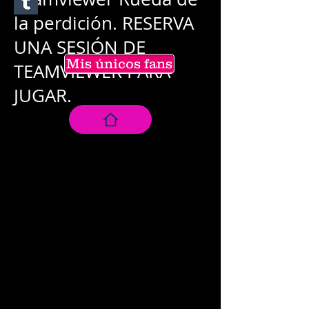
la perdición. RESERVA
UNA SESIÓN DE
Mis únicos fans
TEAMVIEWER PARA
JUGAR.