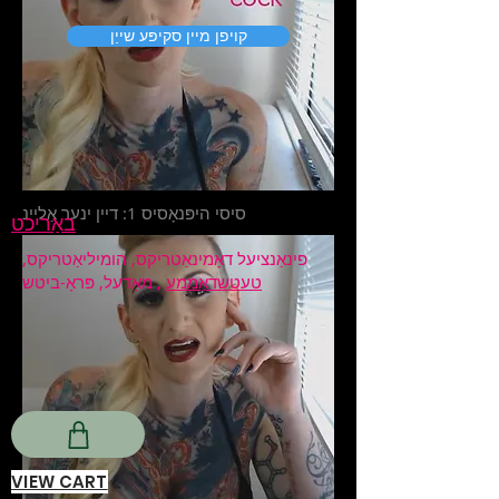
קויפן מיין סקיפּע שייַן
סיסי היפּנאָסיס 1: דיין ינער אַליינ
באַריכט
פינאַנציעל דאָמינאַטריקס, הומיליאַטריקס,
טעטשדאָממע
, מאָדעל, פּראָ-ביטש
VIEW CART