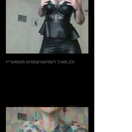
מאַרך רעפּראָגראַממינג מעזמערייז JOI