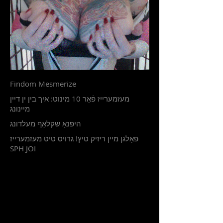
Findom Mesmerize
מעזמערייז פֿאַר 10 מינוט: איך בין ין דיין
מיינונג
היפּנאָ שקלאַף מעלדונג
פאָלגן מיין ריזיק טיץ! גרויס טיט מעזמערייז
SPH JOI