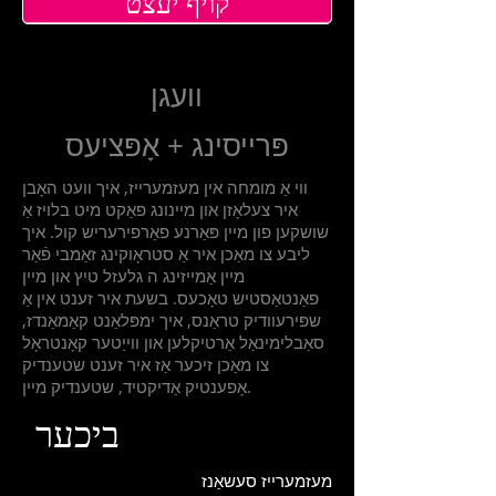
קויף יעצט
וועגן
פּרייסינג + אָפּציעס
ווי אַ מומחה אין מעזמערייז, איך וועט האָבן
איר צעלאָזן און מיינונג פאַקט מיט בלויז אַ
שושקען פון מיין פּאַרנע פאַרפירעריש קול. איך
ליבע צו מאַכן איר אַ סטראָוקינג זאַמבי פֿאַר
מיין אַמייזינג ה גלעזל טיץ און מיין
פאַנטאַסטיש טאָכעס. בשעת איר זענט אין אַ
שפּירעוודיק טראַנס, איך ימפּלאַנט קאַמאַנדז,
סאַבלימינאַל אַרטיקלען און ווייַטער קאָנטראָל
צו מאַכן זיכער אַז איר זענט שטענדיק
אָפענטיק אַדיקטיד, שטענדיק מיין.
ביכער
מעזמערייז סעשאַנז