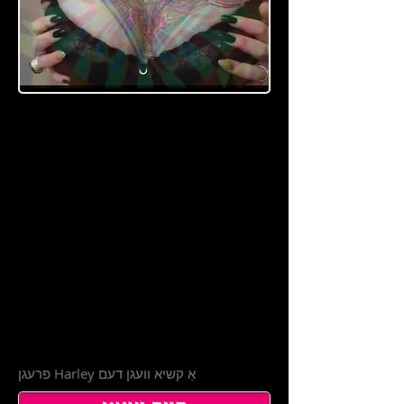
מעזמ
ערייז,
בראַינו
ואַש
און
מיינונג
באַרען
איר
פרעגן Harley אַ קשיא וועגן דעם