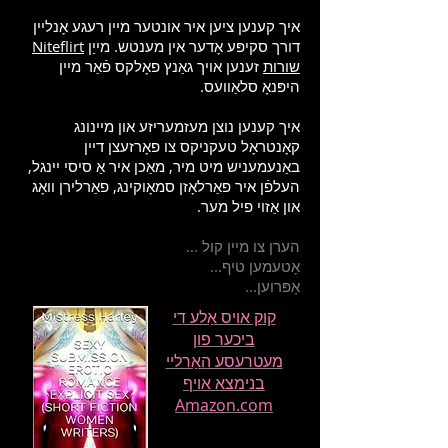
איך קענען ציען איר אונטער מיין רעגע אָנליין
דורך סקיפּע אָדער אין מענטש. מייַן
Niteflirt
שורות
זענען אויך גאַנץ פאָלקס פֿאַר מיין
היפּנאָ סלאַוועס.
איך קענען נוצן מעזמעריזע און מיינונג
קאָנטראָל טעקניקס צו פאָרזעצן דיין
באַנעמעניש מיט מיר, מאַכן איר אַ סיסי יינגל,
העלפֿן איר פאַרלאָזן סמאָוקינג, פאַרלירן וואָג
און אַזוי פיל מער.
הערן צו מיין קול ...
אָטעמען טיף...
אָפּרוען...
קוק אויס אַלע די
ביכער פון
מעטרעסע האַרליי
בנימצא אויף
Amazon.com