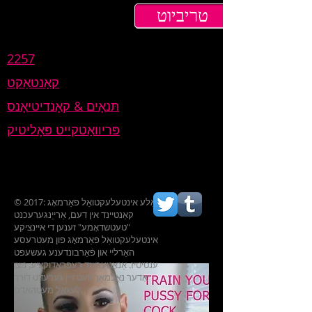
טריביוט
2257
קאָנטאַקט
תּנאָים & קאָנדיטיאָנס
פּריוואַטקייט פּאָליטיק
© 2017: אַלע אינטעלעקטואַל פאַרמאָג
קאַנטיינד אין דעם, אַרייַנגערעכנט
"טעטשדאָמע" זענען די איינציקע
אינטעלעקטואַל פאַרמאָג פון מעטרעסע
האַרליי און פֿאַרבונדענע געשעפט
ענטיטיז. אַנאָטערייזד רעפּראָדוקציע, נוצן
אָדער נאָכמאַך וועט זיין גערעדט דורך
לעגאַל מעטהאָדס.