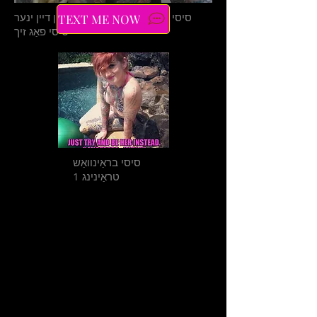
סיסי היפּנאָסיס 2: גיין דיפּער אין דיין ינער
TEXT ME NOW
סיסי פאַג זיך
סיסי בראַינוואַש
טראַינינג 1