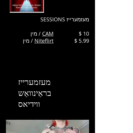
מעזמערייז SESSIONS
$ 10 / מין
CAM
$ 5.99 / מין
Niteflirt
מעזמערייז
בראַינוואַש
ווידיאס
בלויז לימיטעד צייט!