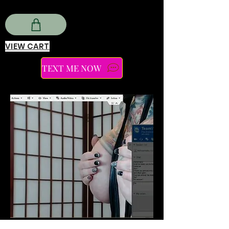
VIEW CART
TEXT ME NOW
קאָמפּיוטער קאָנטראָל קאָנטראָל: Findom