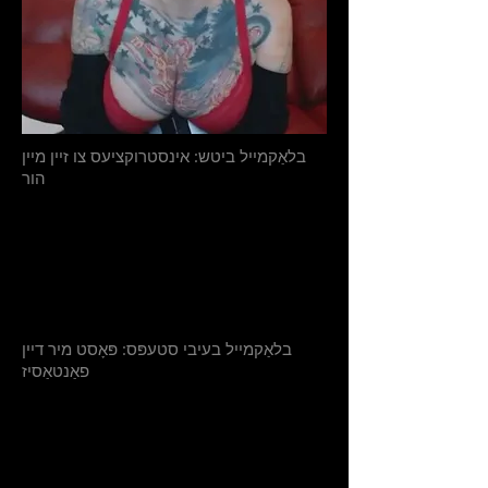
בלאַקמייל ביטש: אינסטרוקציעס צו זיין מיין
הור
בלאַקמייל בעיבי סטעפּס: פּאָסט מיר דיין
פאַנטאַסיז