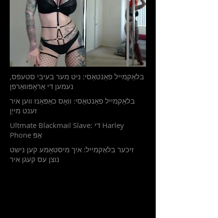
בלאַקמייל פאַנטאַסי: ניט מער בעיבי סטעפּס,
נעמען די אַראָפּוואַרפן
בלאַקמייל פאַנטאַסי: וואָס כאַפּאַנז ווען איר
זענט מייַן
Ultmate Blackmail Slave: די Harley
Phone אַפּ
זיכער בלאַקמייל: איך מיסטאָמע קען נישט
נוצן עס קעגן איר