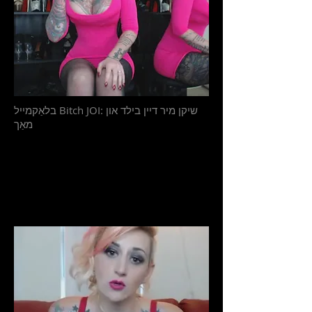
בלאַקמייל Bitch JOI: שיקן מיר דיין בילד און
מאַך