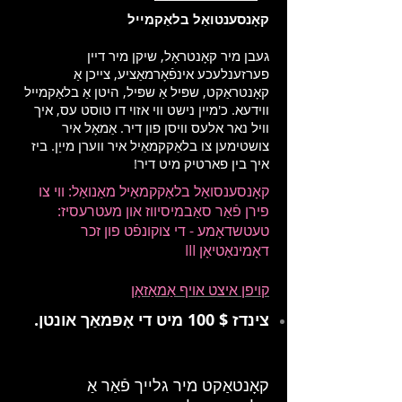
קאָנסענטואַל בלאַקמייל
געבן מיר קאָנטראָל, שיקן מיר דיין
פערזענלעכע אינפֿאָרמאַציע, צייכן אַ
קאָנטראַקט, שפּיל אַ שפּיל, היטן אַ בלאַקמייל
ווידעא. כ'מיין נישט ווי אזוי דו טוסט עס, איך
וויל נאר אלעס וויסן פון דיר. אַמאָל איר
צושטימען צו בלאַקקמאַיל איר ווערן מייַן. ביז
איך בין פארטיק מיט דיר!
קאָנסענסואַל בלאַקקמאַיל מאַנואַל: ווי צו
פירן פֿאַר סאַבמיסיווז און מעטרעסיז:
טעטשדאָמע - די צוקונפֿט פון זכר
דאָמינאַטיאָן III
קויפן איצט אויף אַמאַזאָן
צינדז $ 100 מיט די אָפּמאַך אונטן.
קאָנטאַקט מיר גלייך פֿאַר אַ