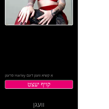
קאָנס
ענטואַ
ל
בלאַק
מייל
פרעגן Harley אַ קשיא וועגן דעם
קויף יעצט
וועגן