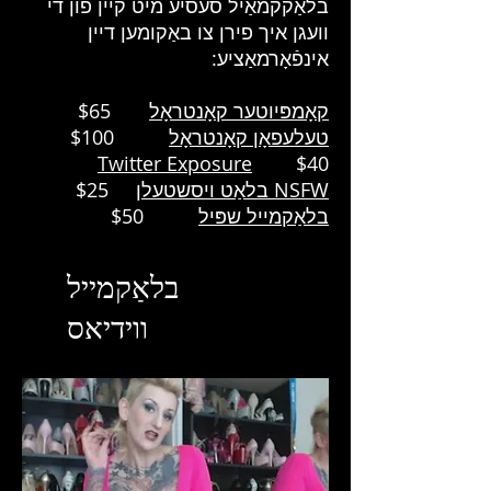
בלאַקקמאַיל סעסיע מיט קיין פון די
וועגן איך פירן צו באַקומען דיין
אינפֿאָרמאַציע:
קאָמפּיוטער קאָנטראָל
$65
טעלעפאָן קאָנטראָל
$100
Twitter Exposure
$40
NSFW בלאַט ויסשטעלן
$25
בלאַקמייל שפּיל
$50
בלאַקמייל
ווידיאס
בלויז לימיטעד צייט!