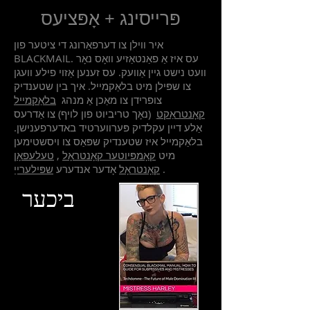
פּרייסינג + אָפּציעס
איר ווילן צו דערפאַרונג די ציטער פון
BLACKMAIL. עס איז אַ פאַנטאַזיע וואָס נאָר
וועט נישט גיין אַוועק. עס זענען אַזוי פילע וועגן
צו שפּילן מיט בלאַקמייל. איך בין שטענדיק
צופרידן צו מאַכן אַ מנהג
בלאַקמייל
קאָנטראַקט
(נאָך טריביוט פון לויף) צו אַדרעס
אַלע דיין עקלדיק פּערווערטיד באדערפענישן.
בלאַקמייל איז שטענדיק שפּאַס צו ויסשטימען
מיט
קאָמפּיוטער קאָנטראָל
,
טעלעפאָן
.
קאָנטראָל
אָדער אנדערע
שפּילערייַ
ביכער