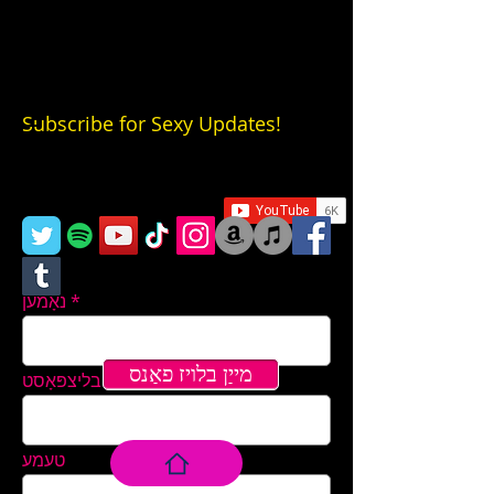
Subscribe for Sexy Updates!
נאָמען
מייַן בלויז פאַנס
בליצפּאָסט
טעמע