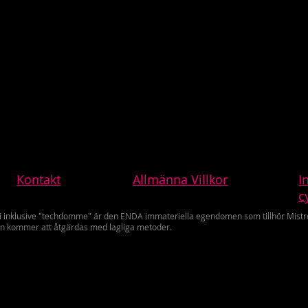
Kontakt
Allmänna Villkor
I
c
i inklusive "techdomme" är den ENDA immateriella egendomen som tillhör Mistre
tion kommer att åtgärdas med lagliga metoder.