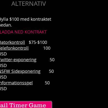
ALTERNATIV
Hylla $100 med kontraktet
nedan.
LADDA NED KONTRAKT
Datorkontroll
$75-$100
Telefonkontroll
100
USD
Twitter-exponering
50
USD
NSFW Sidexponering
50
USD
Informationsspel
50
USD
mail Timer Game