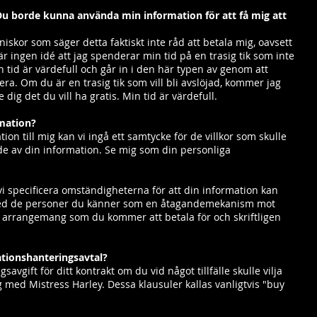
 Du borde kunna använda min information för att få mig att
iskor som säger detta faktiskt inte råd att betala mig, oavsett
r ingen idé att jag spenderar min tid på en trasig tik som inte
in tid är värdefull och går in i den här typen av genom att
lera. Om du är en trasig tik som vill bli avslöjad, kommer jag
e dig det du vill ha gratis. Min tid är värdefull.
mation?
on till mig kan vi ingå ett samtycke för de villkor som skulle
e av din information. Se mig som din personliga
vi specificera omständigheterna för att din information kan
 med de personer du känner som en åtagandemekanism mot
t arrangemang som du kommer att betala för och skriftligen
ationshanteringsavtal?
vgift för ditt kontrakt om du vid något tillfälle skulle vilja
 med Mistress Harley. Dessa klausuler kallas vanligtvis "buy