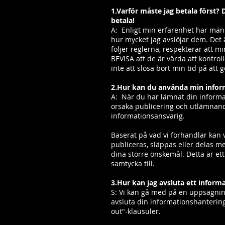
1.Varför måste jag betala först?
betala!
A:
Enligt min erfarenhet har männ
hur mycket jag avslöjar dem. Det ä
följer reglerna, respekterar att m
BEVISA att de är värda att kontrol
inte att slösa bort min tid på att g
2.Hur kan du använda min infor
A:
När du har lämnat din informati
orsaka publicering och utlämnand
informationsansvarig.
Baserat på vad vi förhandlar kan 
publiceras, släppas eller delas
dina större önskemål. Detta är et
samtycka till.
3.Hur kan jag avsluta ett inform
S: Vi kan gå med på en uppsägningsa
avsluta din informationshantering
out"-klausuler.