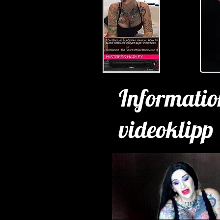
Informatio
videoklipp
ENDAST BEGRÄNSAD
TID!