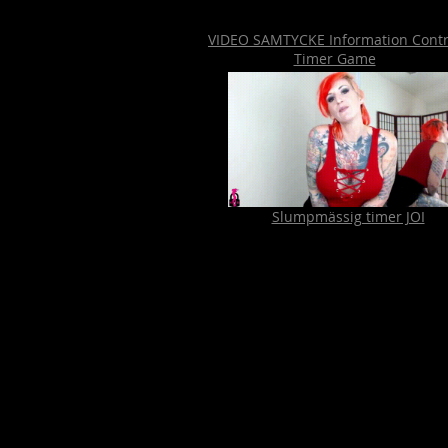
VIDEO SAMTYCKE Information Contr
Timer Game
Slumpmässig timer JOI