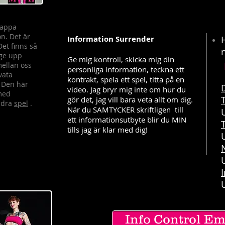
tappa
on. Det är
Information Surrender
​
Det finns så
 ge upp
Ge mig kontroll, skicka mig din
mellan oss
personliga information, teckna ett
vata
kontrakt, spela ett spel, titta på en
. Den här
video. Jag bryr mig inte om hur du
 med
gör det, jag vill bara veta allt om dig.
ndra
spel
.
När du SAMTYCKER skriftligen
till
ett informationsutbyte blir du MIN
tills jag är klar med dig!
Info Control E