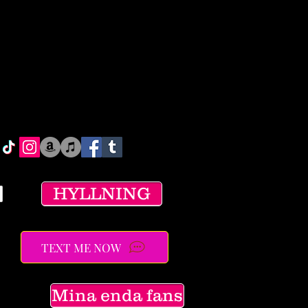
HYLLNING
TEXT ME NOW
Mina enda fans