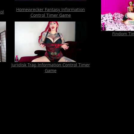
Homewrecker Fantasy Information
ol
Control Timer Game
Findom Ti
Juridisk Trap Information Control Timer
Game