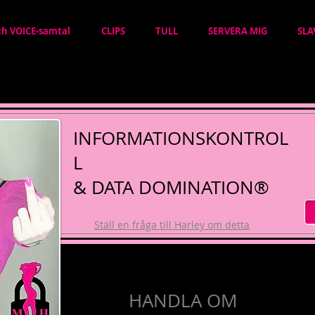
ch VOICE-samtal
CLIPS
TULL
SERVERA MIG
SLA
INFORMATIONSKONTROL
L
& DATA DOMINATION®
Ställ en fråga till Harley om detta
HANDLA OM