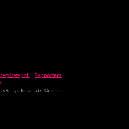
ntegritetspoli
Rapportera
y
ss Harley och relaterade affärsenheter.