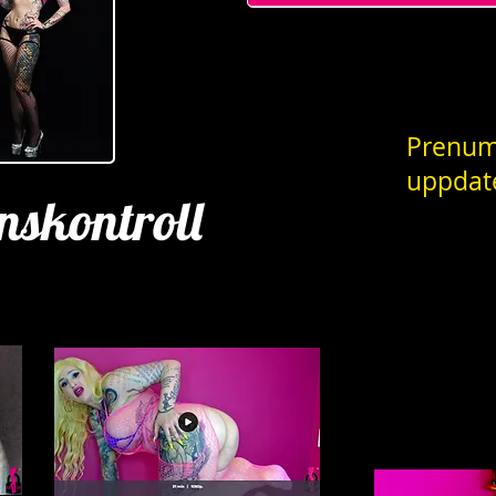
Prenum
uppdat
nskontroll