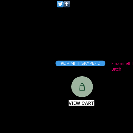
Finansiell 
KÖP MITT SKYPE-ID
Bitch
VIEW CART