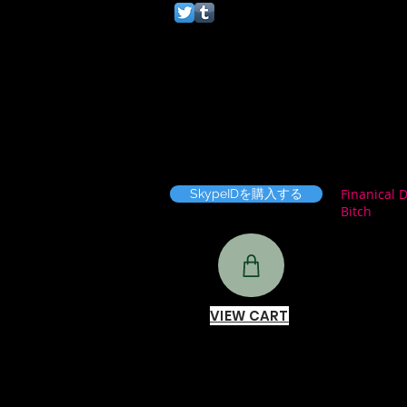
Finanical
SkypeIDを購入する
Bitch
VIEW CART