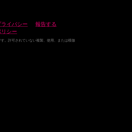
プライバシー
報告する
ポリシー
産です。許可されていない複製、使用、または模倣