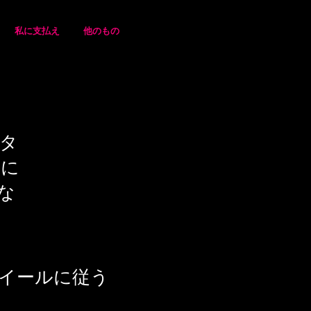
私に支払え
他のもの
タ
望に
な
イールに従う