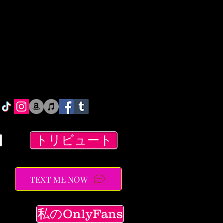
トリビュート
TEXT ME NOW
私のOnlyFans