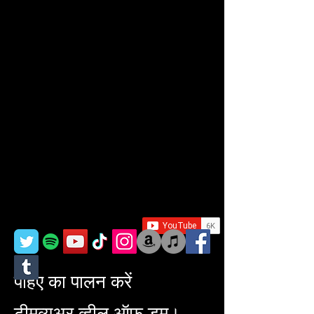
पहिए का पालन करें
टीमव्यूअर व्हील ऑफ डूम।